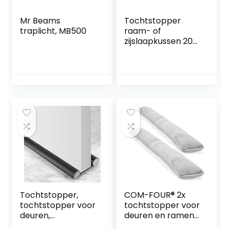
Mr Beams
Tochtstopper
traplicht, MB500
raam- of
zijslaapkussen 200
cm – sierkussen
lichaamskussen
zijslaapkussen
raamafdichting
deurmat
tochtstopper voor
deur en raam
windstopper
bedrol Minky
Lichtgrijs
Tochtstopper,
COM-FOUR® 2x
tochtstopper voor
tochtstopper voor
deuren,
deuren en ramen
tochtstopper met
– microvezel