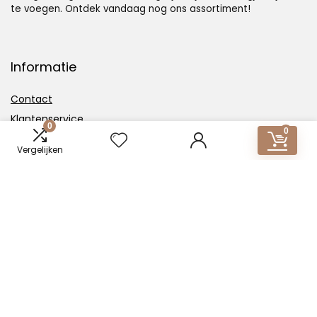
te voegen. Ontdek vandaag nog ons assortiment!
Informatie
Contact
Klantenservice
0
0
Over ons
Vergelijken
Overzicht
Onze webshops
Vacature
Blogs
Privacybeleid
Adverteren
Contact