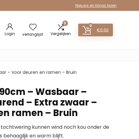
Nieuws en blogs lezen
0
0
€
0.00
Login
Vergelijken
verlanglijst
ar – Voor deuren en ramen – Bruin
 90cm – Wasbaar –
rend – Extra zwaar –
en ramen – Bruin
tochtwering kunnen wind noch kou onder de
 behaaglijk en warm blijft.