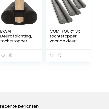
BKSAI
COM-FOUR® 3x
Deurafdichting,
tochtstopper
tochtstopper
voor de deur –
voor deuren, 70-
deurbodemafdi
90 cm, zonder
chting –
lijm, deur,
tochtstopper
windstopper
met dubbele
voor huisdeur,
afdichting –
balkondeur,
bescherming
douche en
tegen tocht en
badkamer
geluid – 86 cm
recente berichten