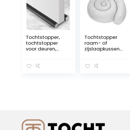
Tochtstopper,
Tochtstopper
tochtstopper
raam- of
voor deuren,
zijslaapkussen
tochtstopper
200 cm –
met dubbele
sierkussen
verzegeling,
lichaamskussen
geluidsisolerend
zijslaapkussen
, deurafdichting
raamafdichting
met ideale
deurmat
pasvorm
tochtstopper
(zwart)
voor deur en
raam
windstopper
bedrol Minky
Lichtgrijs