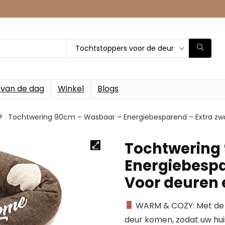
Tochtstoppers voor de deur
 van de dag
Winkel
Blogs
Tochtwering 90cm – Wasbaar – Energiebesparend – Extra zwa
Tochtwering
Energiebespa
Voor deuren 
WARM & COZY: Met de 
deur komen, zodat uw huis