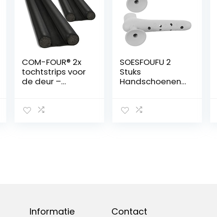
COM-FOUR® 2x
SOESFOUFU 2
tochtstrips voor
Stuks
de deur –
Handschoenen
deurbodemafdi
Antibotsing
chting –
Deurkrukkap
tochtstopper
Bruikbaar
met dubbele
Handvat Auto
afdichting –
Deur Bumper
bescherming
Siliconen
tegen tocht en
Deurknop
geluid – 86 cm
Bumper
(002 stuks)
Siliconen
Deurgreep
Bumper Deur
Deksel Silicagel
Deurklink Baby
Informatie
Contact