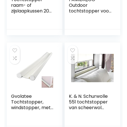
raam- of
Outdoor
zijslaapkussen 200
tochtstopper voor
cm – sierkussen
deuren, 93 cm,
lichaamskussen
tochtstrip, outdoor
zijslaapkussen
exclusief met
raamafdichting
dubbele
deurmat
afdichting,
tochtstopper voor
exclusief voor
deur en raam
deur,
windstopper
geluidsblokker,
bedrol Minky
windstopper en
Lichtgrijs
deur
Gvolatee
K. & N. Schurwolle
Tochtstopper,
551 tochtstopper
windstopper, met
van scheerwol
dubbele
voor ramen, 150
afdichting, 96 cm,
cm, naturel
deurafdichting, op