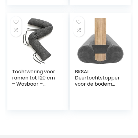
maat te snijden,
effectief tegen
tocht, lawaai, kou
en insecten,
schuimkatoen, wit,
1 stuk
Tochtwering voor
BKSAI
ramen tot 120 cm
Deurtochtstopper
– Wasbaar –
voor de bodem
Energiebesparend
van deuren
– Extra lang &
dubbelzijdig
zwaar – Ook voor
tochtstopper
brede deuren –
kussen voor
Grijs
voordeurafdichtin
g isolatie (Grijs, 85-
100CM)