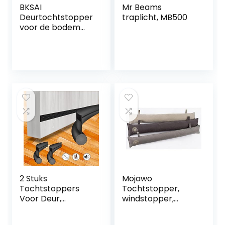
BKSAI
Mr Beams
Deurtochtstopper
traplicht, MB500
voor de bodem
van deuren
dubbelzijdig
tochtstopper
kussen voor
voordeurafdichtin
g isolatie (Grijs, 85-
100CM)
2 Stuks
Mojawo
Tochtstoppers
Tochtstopper,
Voor Deur,
windstopper,
Tochtstopper
deurmat,
Voor Deur,
deurafdichting,