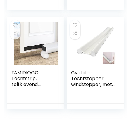
Geschikt Voor
tochtstopper,
Tochtstopper,
effen, antraciet, 85
Deur, Op Maat Te
x 14 cm
Snijden,
Afmetingen
Tochtstopper X
Deuren (eenzijdige
Versie)
FAMIDIQGO
Gvolatee
Tochtstrip,
Tochtstopper,
zelfklevend,
windstopper, met
deurafdichting, 94
dubbele
cm, tegen toch,
afdichting, 96 cm,
isolatie,
deurafdichting, op
bescherming
maat te snijden,
tegen weer en
effectief tegen
geluid
tocht, lawaai, kou
en insecten,