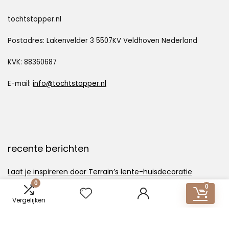
tochtstopper.nl
Postadres: Lakenvelder 3 5507KV Veldhoven Nederland
KVK: 88360687
E-mail:
info@tochtstopper.nl
recente berichten
Laat je inspireren door Terrain’s lente-huisdecoratie
0
De ultieme gids voor de voorjaarscollectie 2024 van
0
Anthropologie
Vergelijken
Rozenbehang voor februari | Lark & ​​Linen Blog over
interieurontwerp en lifestyle