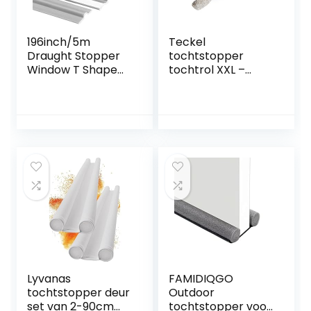
196inch/5m
Teckel
Draught Stopper
tochtstopper
Window T Shape
tochtrol XXL –
Draft Exclusief
tochtstopper deur
voor Windows
afdichting tocht
Zelfklevende Deur
91cm
Draft Stopper
Isolatietape voor
Ramen en Deuren
Schuim
Geluiddichte
Afdichtingsstrip
(Grijs)
Lyvanas
FAMIDIQGO
tochtstopper deur
Outdoor
set van 2-90cm
tochtstopper voor