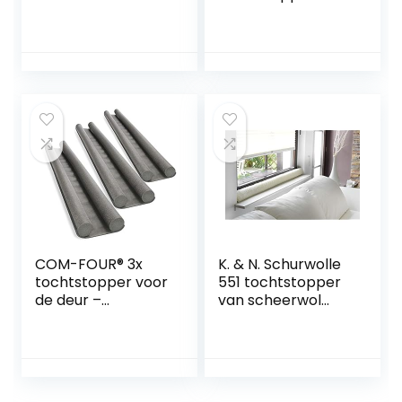
extra dichte
deuren, 93 cm,
neopreen tochtrol
tochtstrip, outdoor
om energie te
exclusief met
besparen – Stille &
dubbele
Mooie tocht
afdichting,
stopper
exclusief voor
machinebestendig
deur,
& snijdbaar –
geluidsblokker,
Premium
windstopper en
Tochtkussen
deur
COM-FOUR® 3x
K. & N. Schurwolle
tochtstopper voor
551 tochtstopper
de deur –
van scheerwol
deurbodemafdicht
voor ramen, 150
ing – tochtstopper
cm, naturel
met dubbele
afdichting –
bescherming