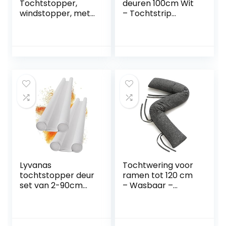
Tochtstopper,
deuren 100cm Wit
windstopper, met
– Tochtstrip
dubbele
Zelfklevend Extra
afdichting, 96 cm,
Sterk – Draft
deurafdichting, op
Stopper voor
maat te snijden,
Maximale Isolatie –
effectief tegen
onderkant deur
tocht, lawaai, kou
tochtstrip –
en insecten,
tochtstrip deur
schuimkatoen, wit,
onderkant
1 stuk
Lyvanas
Tochtwering voor
tochtstopper deur
ramen tot 120 cm
set van 2-90cm
– Wasbaar –
extra dichte
Energiebesparend
neopreen tochtrol
– Extra lang &
om energie te
zwaar – Ook voor
besparen – Stille &
brede deuren –