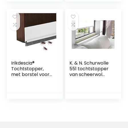
Mooie tocht
Grijs
stopper
machinebestendig
& snijdbaar –
Premium
Tochtkussen
Irikdescia®
K. & N. Schurwolle
Tochtstopper,
551 tochtstopper
met borstel voor
van scheerwol
geluidsreductie, H-
voor ramen, 150
vormige
cm, naturel
tochtstopper,
geluidsreducerend,
instelbare
deurveger,
reinigen (wit)