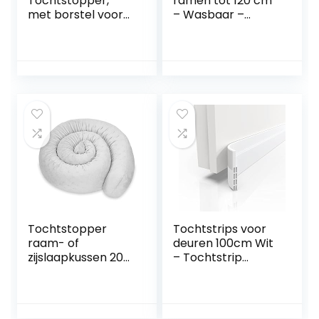
Tochtstopper,
ramen tot 120 cm
met borstel voor
– Wasbaar –
geluidsreductie, H-
Energiebesparend
vormige
– Extra lang &
tochtstopper,
zwaar – Ook voor
geluidsreducerend,
brede deuren –
instelbare
Beige
deurveger,
reinigen (wit)
Tochtstopper
Tochtstrips voor
raam- of
deuren 100cm Wit
zijslaapkussen 200
– Tochtstrip
cm – sierkussen
Zelfklevend Extra
lichaamskussen
Sterk – Draft
zijslaapkussen
Stopper voor
raamafdichting
Maximale Isolatie –