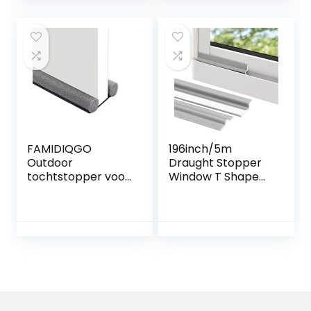
deurmat
onderkant deur
tochtstopper voor
tochtstrip –
deur en raam
tochtstrip deur
windstopper
onderkant
bedrol Minky
Lichtgrijs
FAMIDIQGO
196inch/5m
Outdoor
Draught Stopper
tochtstopper voor
Window T Shape
deuren, 93 cm,
Draft Exclusief
tochtstrip, outdoor
voor Windows
exclusief met
Zelfklevende Deur
dubbele
Draft Stopper
afdichting,
Isolatietape voor
exclusief voor
Ramen en Deuren
deur,
Schuim
geluidsblokker,
Geluiddichte
windstopper en
Afdichtingsstrip