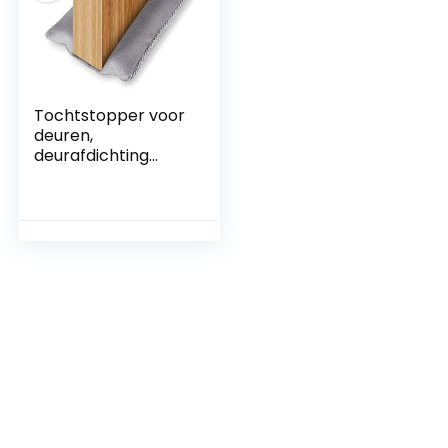
Tochtstopper voor
deuren,
deurafdichting
onder,
deurafdichting,
energiezuinig,
geluiddicht,
geschikt voor
deurafdichting van
60-106 cm, grijze
stof