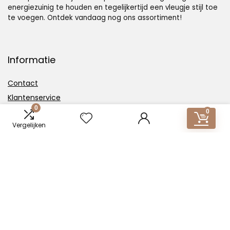
energiezuinig te houden en tegelijkertijd een vleugje stijl toe
te voegen. Ontdek vandaag nog ons assortiment!
Informatie
Contact
Klantenservice
0
Over ons
0
Vergelijken
Overzicht
Onze webshops
Vacature
Blogs
Privacybeleid
Adverteren
Contact