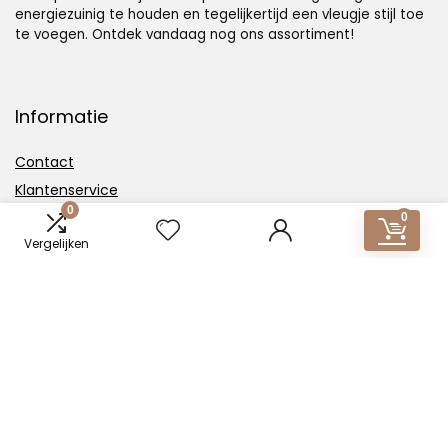
energiezuinig te houden en tegelijkertijd een vleugje stijl toe
te voegen. Ontdek vandaag nog ons assortiment!
Informatie
Contact
Klantenservice
0
Over ons
0
Vergelijken
Overzicht
Onze webshops
Vacature
Blogs
Privacybeleid
Adverteren
Contact