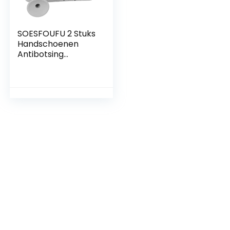
SOESFOUFU 2 Stuks
Handschoenen
Antibotsing
Deurkrukkap
Bruikbaar Handvat
Auto Deur Bumper
Siliconen Deurknop
Bumper Siliconen
Deurgreep Bumper
Deur Deksel
Silicagel Deurklink
Baby