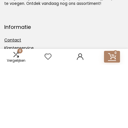
te voegen. Ontdek vandaag nog ons assortiment!
Informatie
Contact
Klantenservice
0
0
Over ons
Vergelijken
Overzicht
Onze webshops
Vacature
Blogs
Privacybeleid
Adverteren
Contact