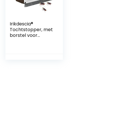
Irikdescia®
Tochtstopper, met
borstel voor
geluidsreductie, H-
vormige
tochtstopper,
geluidsreducerend,
instelbare
deurveger, reinigen
(wit)