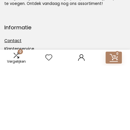
te voegen. Ontdek vandaag nog ons assortiment!
Informatie
Contact
Klantenservice
0
0
Over ons
Vergelijken
Overzicht
Onze webshops
Vacature
Blogs
Privacybeleid
Adverteren
Contact