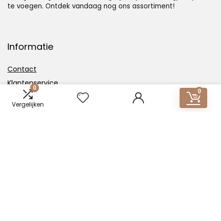
te voegen. Ontdek vandaag nog ons assortiment!
Informatie
Contact
Klantenservice
0
0
Over ons
Vergelijken
Overzicht
Onze webshops
Vacature
Blogs
Privacybeleid
Adverteren
Contact