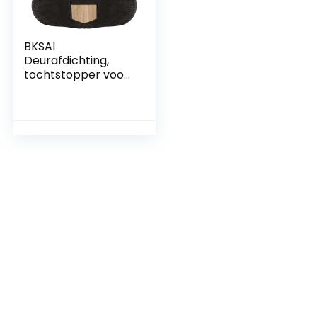
BKSAI
Deurafdichting,
tochtstopper voor
deuren, 70-90 cm,
zonder lijm, deur,
windstopper voor
huisdeur,
balkondeur,
douche en
badkamer