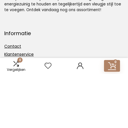
energiezuinig te houden en tegelijkertijd een vleugje stijl toe
te voegen. Ontdek vandaag nog ons assortiment!
Informatie
Contact
Klantenservice
0
Over ons
0
Vergelijken
Overzicht
Onze webshops
Vacature
Blogs
Privacybeleid
Adverteren
Contact