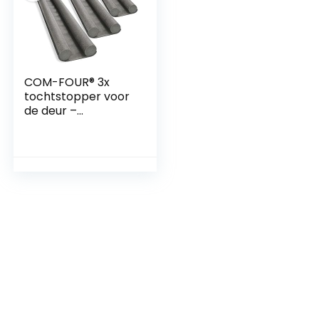
COM-FOUR® 3x
tochtstopper voor
de deur –
deurbodemafdichti
ng – tochtstopper
met dubbele
afdichting –
bescherming
tegen tocht en
geluid – 86 cm