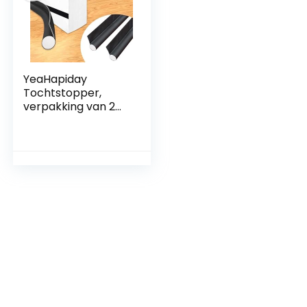
YeaHapiday
Tochtstopper,
verpakking van 2
stuks, eenzijdige
tochtstopper, 96
cm, tochtstopper-
isolator voor de
onderkant van de
deur, zwart