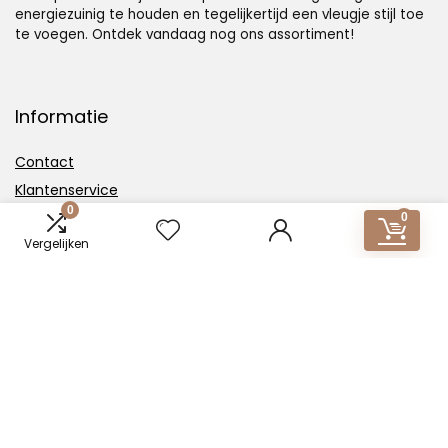
energiezuinig te houden en tegelijkertijd een vleugje stijl toe
te voegen. Ontdek vandaag nog ons assortiment!
Informatie
Contact
Klantenservice
0
Over ons
0
Vergelijken
Overzicht
Onze webshops
Vacature
Blogs
Privacybeleid
Adverteren
Contact