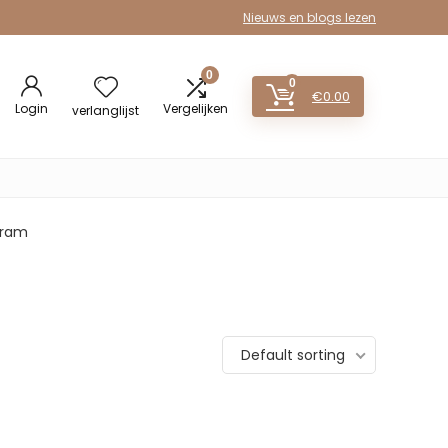
Nieuws en blogs lezen
0
0
€
0.00
Login
Vergelijken
verlanglijst
 gram
Default sorting