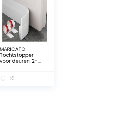
MARICATO
Tochtstopper
voor deuren, 2-
pack
tochtstopper voor
deuren
zelfklevende
deurbodem
veeggeluiddichte
deurkit,
deurafdichting
voor
weerbestendig,
geluiddicht en
energiebesparen