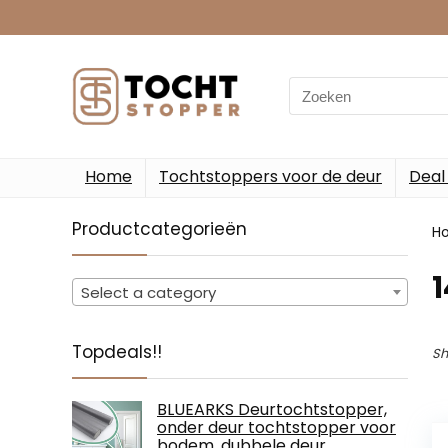
Search
for:
Home
Tochtstoppers voor de deur
Deal
Productcategorieën
H
‎
Select a category
Topdeals!!
Sh
BLUEARKS Deurtochtstopper,
onder deur tochtstopper voor
bodem, dubbele deur