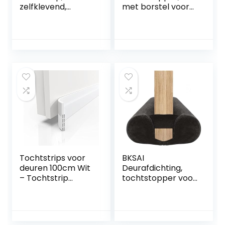
zelfklevend,
met borstel voor
deurafdichting, 94
geluidsreductie, H-
cm, tegen toch,
vormige
isolatie,
tochtstopper,
bescherming
geluidsreducerend,
tegen weer en
instelbare
geluid
deurveger,
reinigen (wit)
Tochtstrips voor
BKSAI
deuren 100cm Wit
Deurafdichting,
– Tochtstrip
tochtstopper voor
Zelfklevend Extra
deuren, 70-90 cm,
Sterk – Draft
zonder lijm, deur,
Stopper voor
windstopper voor
Maximale Isolatie –
huisdeur,