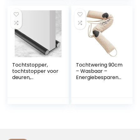
onderkant deur
balkondeur,
tochtstrip –
douche en
tochtstrip deur
badkamer
onderkant
Tochtstopper,
Tochtwering 90cm
tochtstopper voor
– Wasbaar –
deuren,
Energiebesparend
tochtstopper met
– Extra zwaar –
dubbele
Voor deuren en
verzegeling,
ramen – Beige
geluidsisolerend,
deurafdichting
met ideale
pasvorm (zwart)